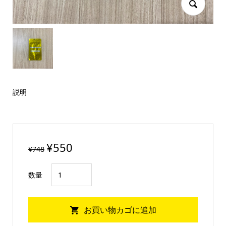
説明
元
現
¥
550
¥
748
の
在
至
価
の
数量
拭
格
価
く
は
格
お買い物カゴに追加
の
¥748
は