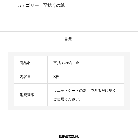
紙
で
¥550
カテゴリー：
至拭くの紙
金
し
で
個
た。
す。
説明
商品名
至拭くの紙 金
内容量
3枚
ウエットシートの為 できるだけ早く
消費期限
ご使用ください。
関連商品