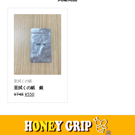
至拭くの紙
至拭くの紙 銀
元
現
¥
748
¥
550
の
在
価
の
格
価
は
格
¥748
は
で
¥550